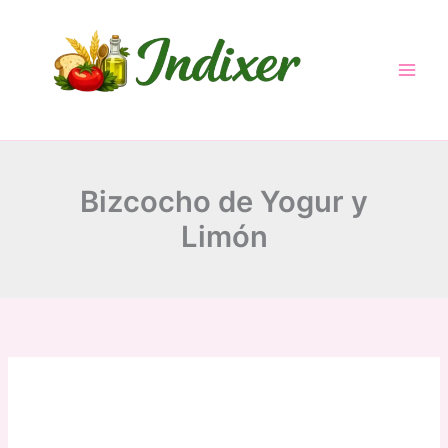
minutes
minutes
hour
Skip
to
content
Bizcocho de Yogur y
Limón