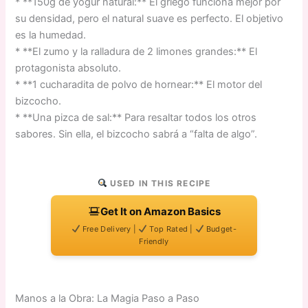
* **150g de yogur natural:** El griego funciona mejor por
su densidad, pero el natural suave es perfecto. El objetivo
es la humedad.
* **El zumo y la ralladura de 2 limones grandes:** El
protagonista absoluto.
* **1 cucharadita de polvo de hornear:** El motor del
bizcocho.
* **Una pizca de sal:** Para resaltar todos los otros
sabores. Sin ella, el bizcocho sabrá a “falta de algo”.
USED IN THIS RECIPE
Get It on Amazon Basics
Free Delivery |
Top Rated |
Budget-
Friendly
Manos a la Obra: La Magia Paso a Paso