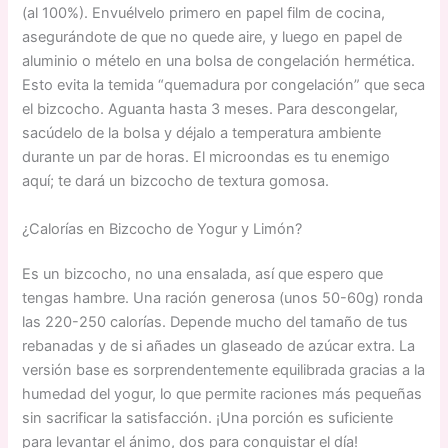
(al 100%). Envuélvelo primero en papel film de cocina,
asegurándote de que no quede aire, y luego en papel de
aluminio o mételo en una bolsa de congelación hermética.
Esto evita la temida “quemadura por congelación” que seca
el bizcocho. Aguanta hasta 3 meses. Para descongelar,
sacúdelo de la bolsa y déjalo a temperatura ambiente
durante un par de horas. El microondas es tu enemigo
aquí; te dará un bizcocho de textura gomosa.
¿Calorías en Bizcocho de Yogur y Limón?
Es un bizcocho, no una ensalada, así que espero que
tengas hambre. Una ración generosa (unos 50-60g) ronda
las 220-250 calorías. Depende mucho del tamaño de tus
rebanadas y de si añades un glaseado de azúcar extra. La
versión base es sorprendentemente equilibrada gracias a la
humedad del yogur, lo que permite raciones más pequeñas
sin sacrificar la satisfacción. ¡Una porción es suficiente
para levantar el ánimo, dos para conquistar el día!