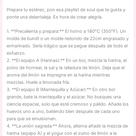
Prepara tu estéreo, pon esa playlist de soul que te gusta y
ponte una delantaleja. Es hora de crear alegría.
1. **Precalienta y prepara:** El horno a 180°C (350°F). Un
molde de bundt o un molde redondo de 22cm engrasado y
enharinado. Sería trágico que se pegue después de todo el
esfuerzo.
2. **El equipo A (Harinas):** En un bol, mezcla la harina, el
polvo de hornear, la sal y la ralladura de limón. Deja que el
aroma del limón se impregne en la harina mientras
mezclas. Huele a limonada fría.
3. **El equipo B (Mantequilla y Azúcar):** En otro bol
grande, bate la mantequilla y el azúcar. No busques una
ciencia espacial, solo que esté cremoso y pálido. Añade los
huevos uno a uno, batiendo bien después de cada uno
para que se emulsionen.
4. **La unión sagrada:** Ahora, alterna añadir la mezcla de
harina (equipo A) y el yogur con el zumo de limón a la