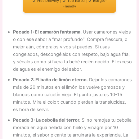
Free Delivery |
Top Rated |
Budget-
Friendly
Pecado 1: El camarón fantasma.
Usar camarones viejos
o con ese sabor a “mar profundo”. Compra frescura, o
mejor aún, cómpralos vivos si puedes. Si usas
congelados, descongélalos con respeto, bajo agua fría,
y sécalos como si fuera tu bebé recién nacido. El exceso
de agua es el enemigo del sabor.
Pecado 2: El baño de limón eterno.
Dejar los camarones
más de 20 minutos en el limón los vuelve gomosos y
blancos como calcetín viejo. El punto justo es 10-15
minutos. Mira el color: cuando pierdan la translucidez,
es hora de servir.
Pecado 3: La cebolla del terror.
Si no remojas tu cebolla
morada en agua helada con hielo y vinagre por 10
minutos, el sabor picante te arruinará la experiencia. La