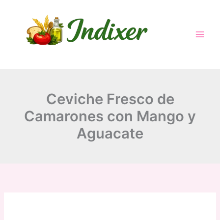
minutes
minutes
minutes
Skip
to
content
Ceviche Fresco de
Camarones con Mango y
Aguacate