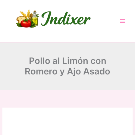
minutes
minutes
hour
Skip
to
content
Pollo al Limón con
Romero y Ajo Asado