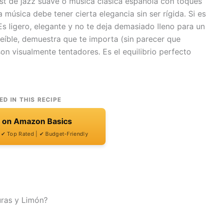
list de jazz suave o música clásica española con toques
a música debe tener cierta elegancia sin ser rígida. Si es
 Es ligero, elegante y no te deja demasiado lleno para un
creíble, demuestra que te importa (sin parecer que
son visualmente tentadores. Es el equilibrio perfecto
ED IN THIS RECIPE
t on Amazon Basics
| ✔ Top Rated | ✔ Budget-Friendly
ras y Limón?