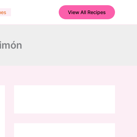
hes
View All Recipes
Limón