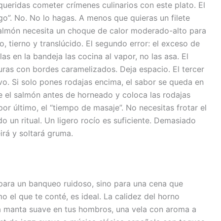
ueridas cometer crímenes culinarios con este plato. El
go”. No. No lo hagas. A menos que quieras un filete
 salmón necesita un choque de calor moderado-alto para
so, tierno y translúcido. El segundo error: el exceso de
as en la bandeja las cocina al vapor, no las asa. El
ras con bordes caramelizados. Deja espacio. El tercer
o. Si solo pones rodajas encima, el sabor se queda en
e el salmón antes de horneado y coloca las rodajas
por último, el “tiempo de masaje”. No necesitas frotar el
 un ritual. Un ligero rocío es suficiente. Demasiado
eirá y soltará gruma.
para un banqueo ruidoso, sino para una cena que
o el que te conté, es ideal. La calidez del horno
a manta suave en tus hombros, una vela con aroma a