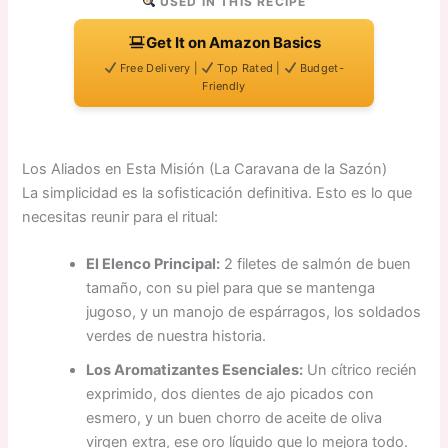
USED IN THIS RECIPE
Get It on Amazon Basics
Free Delivery |
Top Rated |
Budget-
Friendly
Los Aliados en Esta Misión (La Caravana de la Sazón)
La simplicidad es la sofisticación definitiva. Esto es lo que
necesitas reunir para el ritual:
El Elenco Principal:
2 filetes de salmón de buen
tamaño, con su piel para que se mantenga
jugoso, y un manojo de espárragos, los soldados
verdes de nuestra historia.
Los Aromatizantes Esenciales:
Un cítrico recién
exprimido, dos dientes de ajo picados con
esmero, y un buen chorro de aceite de oliva
virgen extra, ese oro líquido que lo mejora todo.