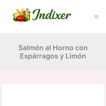
minutes
minutes
minutes
Skip
to
content
Salmón al Horno con
Espárragos y Limón