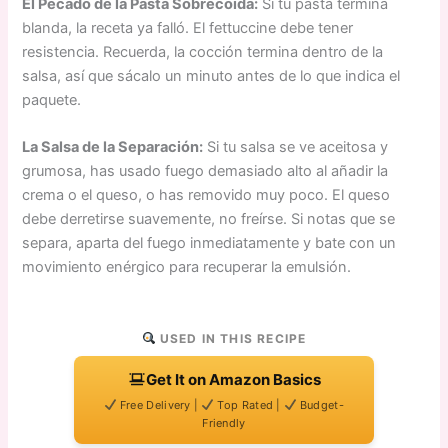
El Pecado de la Pasta Sobrecoída:
Si tu pasta termina
blanda, la receta ya falló. El fettuccine debe tener
resistencia. Recuerda, la cocción termina dentro de la
salsa, así que sácalo un minuto antes de lo que indica el
paquete.
La Salsa de la Separación:
Si tu salsa se ve aceitosa y
grumosa, has usado fuego demasiado alto al añadir la
crema o el queso, o has removido muy poco. El queso
debe derretirse suavemente, no freírse. Si notas que se
separa, aparta del fuego inmediatamente y bate con un
movimiento enérgico para recuperar la emulsión.
USED IN THIS RECIPE
Get It on Amazon Basics
Free Delivery |
Top Rated |
Budget-
Friendly