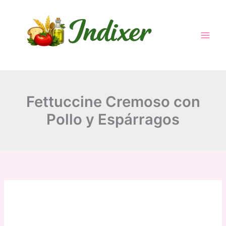
minutes
minutes
minutes
Skip
to
content
Fettuccine Cremoso con
Pollo y Espárragos