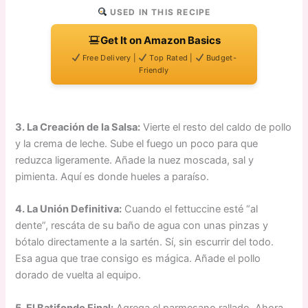
USED IN THIS RECIPE
Get It on Amazon Basics
Free Delivery |
Top Rated |
Budget-
Friendly
3. La Creación de la Salsa:
Vierte el resto del caldo de pollo
y la crema de leche. Sube el fuego un poco para que
reduzca ligeramente. Añade la nuez moscada, sal y
pimienta. Aquí es donde hueles a paraíso.
4. La Unión Definitiva:
Cuando el fettuccine esté “al
dente”, rescáta de su baño de agua con unas pinzas y
bótalo directamente a la sartén. Sí, sin escurrir del todo.
Esa agua que trae consigo es mágica. Añade el pollo
dorado de vuelta al equipo.
5. El Batifondo Final:
Agrega el parmesano rallado. Ahora,