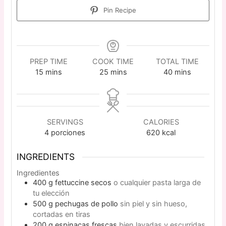
Pin Recipe
PREP TIME
COOK TIME
TOTAL TIME
15
mins
25
mins
40
mins
SERVINGS
CALORIES
4
porciones
620
kcal
INGREDIENTS
Ingredientes
400
g
fettuccine secos
o cualquier pasta larga de
tu elección
500
g
pechugas de pollo
sin piel y sin hueso,
cortadas en tiras
200
g
espinacas frescas
bien lavadas y escurridas