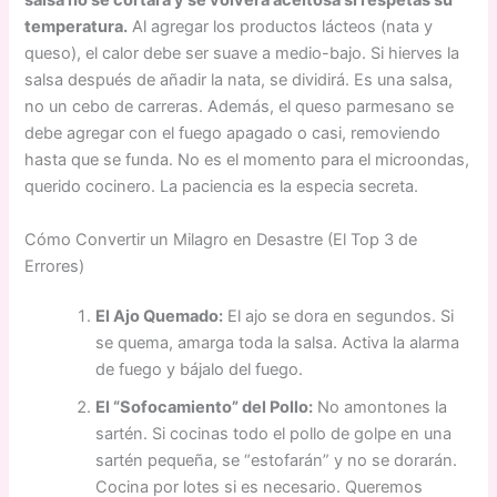
salsa no se cortará y se volverá aceitosa si respetas su
temperatura.
Al agregar los productos lácteos (nata y
queso), el calor debe ser suave a medio-bajo. Si hierves la
salsa después de añadir la nata, se dividirá. Es una salsa,
no un cebo de carreras. Además, el queso parmesano se
debe agregar con el fuego apagado o casi, removiendo
hasta que se funda. No es el momento para el microondas,
querido cocinero. La paciencia es la especia secreta.
Cómo Convertir un Milagro en Desastre (El Top 3 de
Errores)
El Ajo Quemado:
El ajo se dora en segundos. Si
se quema, amarga toda la salsa. Activa la alarma
de fuego y bájalo del fuego.
El “Sofocamiento” del Pollo:
No amontones la
sartén. Si cocinas todo el pollo de golpe en una
sartén pequeña, se “estofarán” y no se dorarán.
Cocina por lotes si es necesario. Queremos