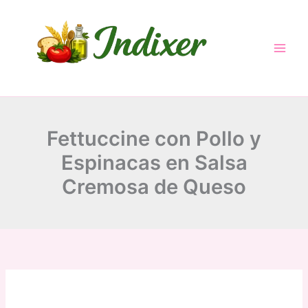
minutes
minutes
minutes
Skip
to
content
Fettuccine con Pollo y
Espinacas en Salsa
Cremosa de Queso