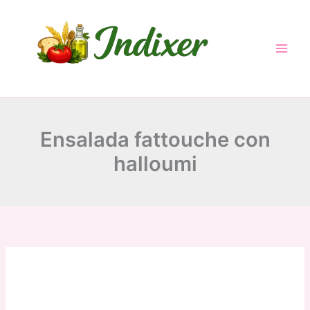
Skip
to
content
Ensalada fattouche con
halloumi