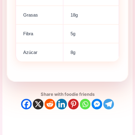
Grasas
18g
Fibra
5g
Azúcar
8g
Share with foodie friends