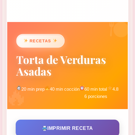
RECETAS
Torta de Verduras
Asadas
20 min prep
40 min cocción
60 min total
4.8
6 porciones
IMPRIMIR RECETA