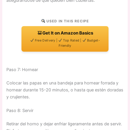
asegurándose de que queden bien cubiertas.
USED IN THIS RECIPE
Get It on Amazon Basics
Free Delivery |
Top Rated |
Budget-
Friendly
Paso 7: Hornear
Colocar las papas en una bandeja para hornear forrada y
hornear durante 15-20 minutos, o hasta que estén doradas
y crujientes.
Paso 8: Servir
Retirar del horno y dejar enfriar ligeramente antes de servir.