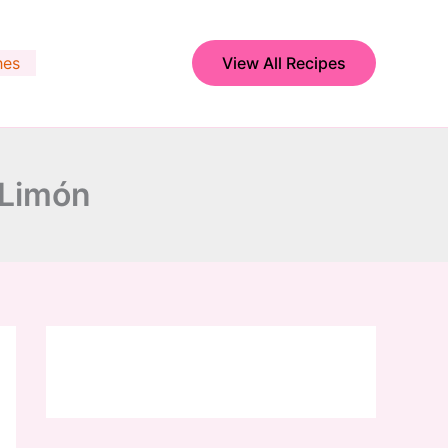
hes
View All Recipes
 Limón