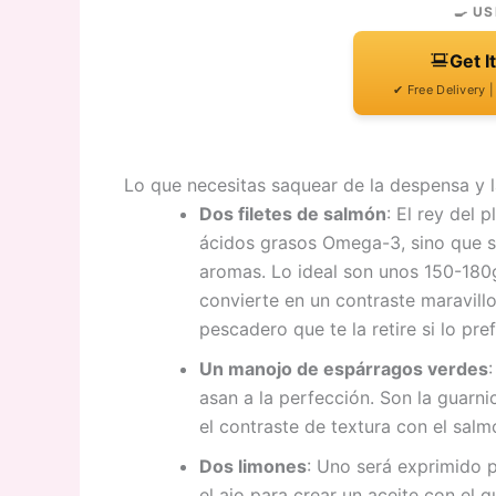
🍳 US
Get I
✔ Free Delivery 
Lo que necesitas saquear de la despensa y l
Dos filetes de salmón
: El rey del 
ácidos grasos Omega-3, sino que s
aromas. Lo ideal son unos 150-180g 
convierte en un contraste maravill
pescadero que te la retire si lo pref
Un manojo de espárragos verdes
asan a la perfección. Son la guarnic
el contraste de textura con el sal
Dos limones
: Uno será exprimido p
el ajo para crear un aceite con el 