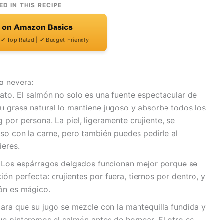
ED IN THIS RECIPE
t on Amazon Basics
| ✔ Top Rated | ✔ Budget-Friendly
a nevera:
plato. El salmón no solo es una fuente espectacular de
u grasa natural lo mantiene jugoso y absorbe todos los
por persona. La piel, ligeramente crujiente, se
oso con la carne, pero también puedes pedirle al
ieres.
: Los espárragos delgados funcionan mejor porque se
ión perfecta: crujientes por fuera, tiernos por dentro, y
món es mágico.
ara que su jugo se mezcle con la mantequilla fundida y
que pintaremos el salmón antes de hornear. El otro se