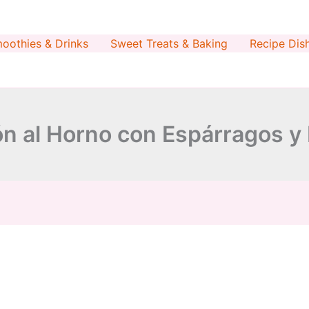
minutes
minutes
oothies & Drinks
Sweet Treats & Baking
Recipe Dis
n al Horno con Espárragos y