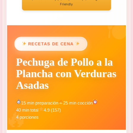
Friendly
RECETAS DE CENA
Pechuga de Pollo a la
Plancha con Verduras
Asadas
15 min preparación
25 min cocción
40 min total
4.9 (157)
4 porciones