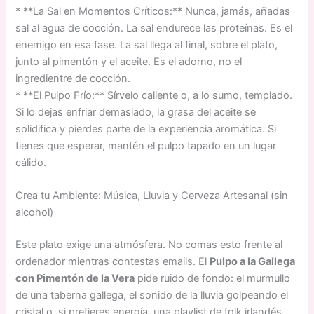
* **La Sal en Momentos Críticos:** Nunca, jamás, añadas
sal al agua de cocción. La sal endurece las proteínas. Es el
enemigo en esa fase. La sal llega al final, sobre el plato,
junto al pimentón y el aceite. Es el adorno, no el
ingredientre de cocción.
* **El Pulpo Frío:** Sírvelo caliente o, a lo sumo, templado.
Si lo dejas enfriar demasiado, la grasa del aceite se
solidifica y pierdes parte de la experiencia aromática. Si
tienes que esperar, mantén el pulpo tapado en un lugar
cálido.
Crea tu Ambiente: Música, Lluvia y Cerveza Artesanal (sin
alcohol)
Este plato exige una atmósfera. No comas esto frente al
ordenador mientras contestas emails. El
Pulpo a la Gallega
con Pimentón de la Vera
pide ruido de fondo: el murmullo
de una taberna gallega, el sonido de la lluvia golpeando el
cristal o, si prefieres energía, una playlist de folk irlandés