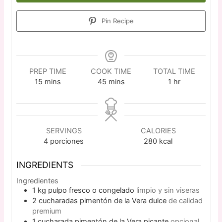
Pin Recipe
PREP TIME
COOK TIME
TOTAL TIME
15
mins
45
mins
1
hr
SERVINGS
CALORIES
4
porciones
280
kcal
INGREDIENTS
Ingredientes
1
kg
pulpo fresco o congelado
limpio y sin viseras
2
cucharadas
pimentón de la Vera dulce
de calidad
premium
1
cucharada
pimentón de la Vera picante
opcional,