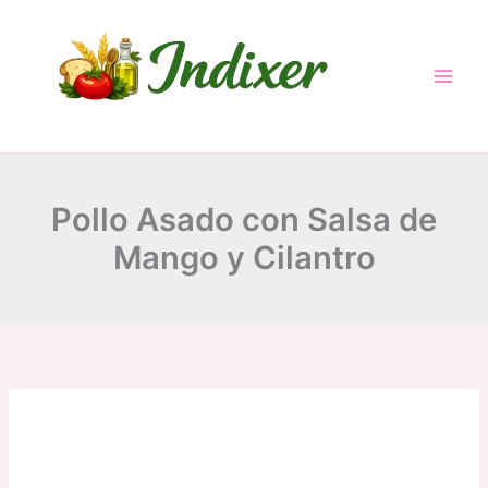
minutes
minutes
hour
Skip
to
content
Pollo Asado con Salsa de
Mango y Cilantro