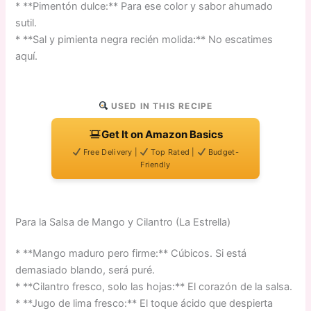
* **Pimentón dulce:** Para ese color y sabor ahumado
sutil.
* **Sal y pimienta negra recién molida:** No escatimes
aquí.
USED IN THIS RECIPE
Get It on Amazon Basics
Free Delivery |
Top Rated |
Budget-
Friendly
Para la Salsa de Mango y Cilantro (La Estrella)
* **Mango maduro pero firme:** Cúbicos. Si está
demasiado blando, será puré.
* **Cilantro fresco, solo las hojas:** El corazón de la salsa.
* **Jugo de lima fresco:** El toque ácido que despierta