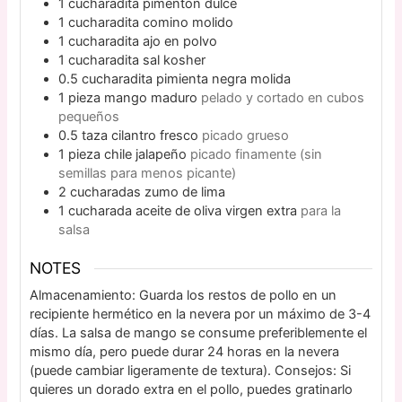
1
cucharadita
pimentón dulce
1
cucharadita
comino molido
1
cucharadita
ajo en polvo
1
cucharadita
sal kosher
0.5
cucharadita
pimienta negra molida
1
pieza
mango maduro
pelado y cortado en cubos
pequeños
0.5
taza
cilantro fresco
picado grueso
1
pieza
chile jalapeño
picado finamente (sin
semillas para menos picante)
2
cucharadas
zumo de lima
1
cucharada
aceite de oliva virgen extra
para la
salsa
NOTES
Almacenamiento: Guarda los restos de pollo en un
recipiente hermético en la nevera por un máximo de 3-4
días. La salsa de mango se consume preferiblemente el
mismo día, pero puede durar 24 horas en la nevera
(puede cambiar ligeramente de textura). Consejos: Si
quieres un dorado extra en el pollo, puedes gratinarlo