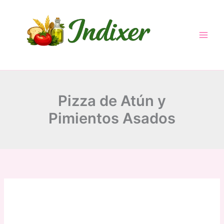
minutes
minutes
minutes
Skip
to
content
Pizza de Atún y
Pimientos Asados