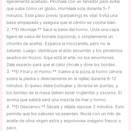
ligeramente aceitado. Pínchala con un tenedor para evitar
que suba como un globo. Hornéala sola durante 5-7
minutos. Este paso previo (parbaking) es vital. Evita una
base empapada y asegura que el centro se cocine bien.
2. **El Montaje:** Saca la base del horno. Unta una capa
ligera de salsa de tomate (opcional, o simplemente un
chorrito de aceite). Esparce la mozzarella, pero no la
satures. Luego, distribuye el atún escurrido y los pimientos
asados en trozos. Aquí está el arte: no los amontones.
Dale espacio para que el calor circule y dore los bordes.
3. **El Final y el Horno:** Vuelve a la pizza al horno (ahora
sobre la piedra o directamente en la rejilla) durante 8-12
minutos. El queso debe burbujear y dorarse en puntas, y
los bordes de la masa deben estar crujientes y oscuros. El
aroma que saldrá será una mezcla de mar y horno.
4. **El Descanso:** Sácala y déjala reposar 2 minutos. Esto
permite que los sabores se asienten. Rocía con un hilo de
aceite de oliva virgen extra y espolvorea orégano fresco o
seco.