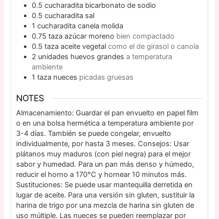
0.5
cucharadita
bicarbonato de sodio
0.5
cucharadita
sal
1
cucharadita
canela molida
0.75
taza
azúcar moreno
bien compactado
0.5
taza
aceite vegetal
como el de girasol o canola
2
unidades
huevos grandes
a temperatura
ambiente
1
taza
nueces
picadas gruesas
NOTES
Almacenamiento: Guardar el pan envuelto en papel film
o en una bolsa hermética a temperatura ambiente por
3-4 días. También se puede congelar, envuelto
individualmente, por hasta 3 meses. Consejos: Usar
plátanos muy maduros (con piel negra) para el mejor
sabor y humedad. Para un pan más denso y húmedo,
reducir el horno a 170°C y hornear 10 minutos más.
Sustituciones: Se puede usar mantequilla derretida en
lugar de aceite. Para una versión sin gluten, sustituir la
harina de trigo por una mezcla de harina sin gluten de
uso múltiple. Las nueces se pueden reemplazar por