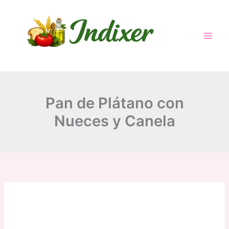
minutes
hour
hour
minutes
Skip
to
content
Pan de Plátano con
Nueces y Canela