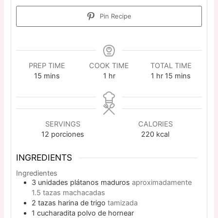
Pin Recipe
PREP TIME
COOK TIME
TOTAL TIME
15
mins
1
hr
1
hr
15
mins
SERVINGS
CALORIES
12
porciones
220
kcal
INGREDIENTS
Ingredientes
3
unidades
plátanos maduros
aproximadamente
1.5 tazas machacadas
2
tazas
harina de trigo
tamizada
1
cucharadita
polvo de hornear