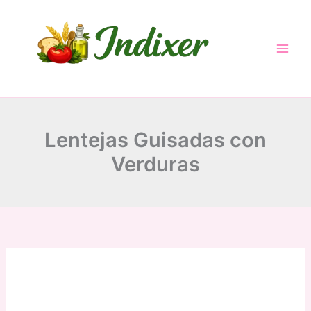
minutes
minutes
hour
minutes
Skip
to
content
Lentejas Guisadas con
Verduras