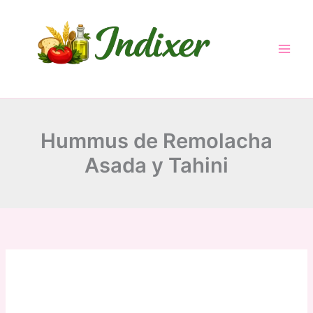
minutes
minutes
hour
Skip
to
content
Hummus de Remolacha
Asada y Tahini