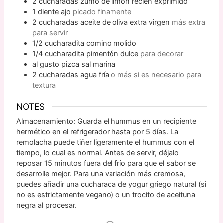
2
cucharadas
zumo de limón recién exprimido
1
diente
ajo
picado finamente
2
cucharadas
aceite de oliva extra virgen
más extra
para servir
1/2
cucharadita
comino molido
1/4
cucharadita
pimentón dulce
para decorar
al gusto
pizca
sal marina
2
cucharadas
agua fría
o más si es necesario para
textura
NOTES
Almacenamiento: Guarda el hummus en un recipiente
hermético en el refrigerador hasta por 5 días. La
remolacha puede tiñer ligeramente el hummus con el
tiempo, lo cual es normal. Antes de servir, déjalo
reposar 15 minutos fuera del frío para que el sabor se
desarrolle mejor. Para una variación más cremosa,
puedes añadir una cucharada de yogur griego natural (si
no es estrictamente vegano) o un trocito de aceituna
negra al procesar.