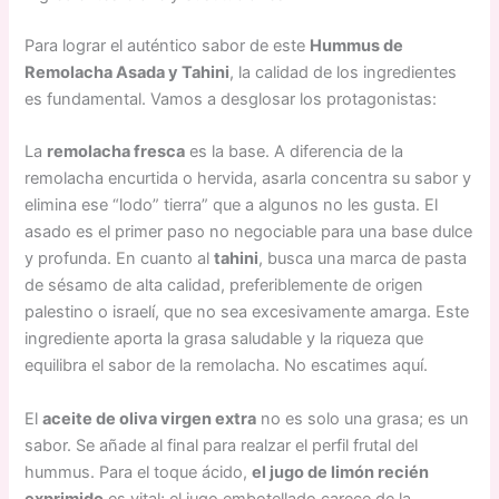
Para lograr el auténtico sabor de este
Hummus de
Remolacha Asada y Tahini
, la calidad de los ingredientes
es fundamental. Vamos a desglosar los protagonistas:
La
remolacha fresca
es la base. A diferencia de la
remolacha encurtida o hervida, asarla concentra su sabor y
elimina ese “lodo” tierra” que a algunos no les gusta. El
asado es el primer paso no negociable para una base dulce
y profunda. En cuanto al
tahini
, busca una marca de pasta
de sésamo de alta calidad, preferiblemente de origen
palestino o israelí, que no sea excesivamente amarga. Este
ingrediente aporta la grasa saludable y la riqueza que
equilibra el sabor de la remolacha. No escatimes aquí.
El
aceite de oliva virgen extra
no es solo una grasa; es un
sabor. Se añade al final para realzar el perfil frutal del
hummus. Para el toque ácido,
el jugo de limón recién
exprimido
es vital; el jugo embotellado carece de la