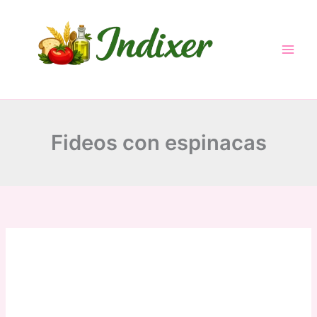
Skip
to
content
Fideos con espinacas