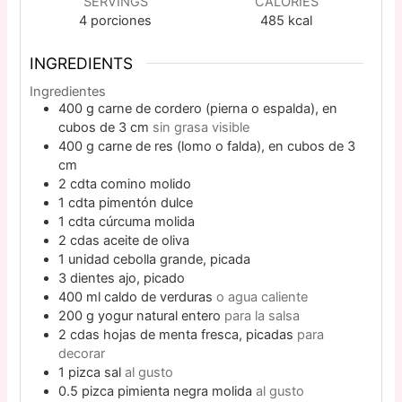
SERVINGS
CALORIES
4
porciones
485
kcal
INGREDIENTS
Ingredientes
400
g
carne de cordero (pierna o espalda), en
cubos de 3 cm
sin grasa visible
400
g
carne de res (lomo o falda), en cubos de 3
cm
2
cdta
comino molido
1
cdta
pimentón dulce
1
cdta
cúrcuma molida
2
cdas
aceite de oliva
1
unidad
cebolla grande, picada
3
dientes
ajo, picado
400
ml
caldo de verduras
o agua caliente
200
g
yogur natural entero
para la salsa
2
cdas
hojas de menta fresca, picadas
para
decorar
1
pizca
sal
al gusto
0.5
pizca
pimienta negra molida
al gusto