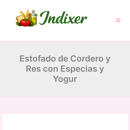
minutes
hours
hours
minutes
Skip
to
content
Estofado de Cordero y
Res con Especias y
Yogur