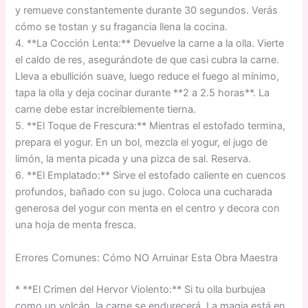
y remueve constantemente durante 30 segundos. Verás
cómo se tostan y su fragancia llena la cocina.
4. **La Cocción Lenta:** Devuelve la carne a la olla. Vierte
el caldo de res, asegurándote de que casi cubra la carne.
Lleva a ebullición suave, luego reduce el fuego al mínimo,
tapa la olla y deja cocinar durante **2 a 2.5 horas**. La
carne debe estar increíblemente tierna.
5. **El Toque de Frescura:** Mientras el estofado termina,
prepara el yogur. En un bol, mezcla el yogur, el jugo de
limón, la menta picada y una pizca de sal. Reserva.
6. **El Emplatado:** Sirve el estofado caliente en cuencos
profundos, bañado con su jugo. Coloca una cucharada
generosa del yogur con menta en el centro y decora con
una hoja de menta fresca.
Errores Comunes: Cómo NO Arruinar Esta Obra Maestra
* **El Crimen del Hervor Violento:** Si tu olla burbujea
como un volcán, la carne se endurecerá. La magia está en