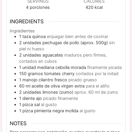
SERVINGS
CALORIES
4
porciones
420
kcal
INGREDIENTS
Ingredientes
1
taza
quinoa
enjuagar bien antes de cocinar
2
unidades
pechugas de pollo (aprox. 500g)
sin
piel ni hueso
2
unidades
aguacates
maduros pero firmes,
cortados en cubos
1
unidad mediana
cebolla morada
finamente picada
150
gramos
tomates cherry
cortados por la mitad
1
manojo
cilantro fresco
picado grueso
60
ml
aceite de oliva virgen extra
para el aliño
2
unidades
limones (zumo)
aprox. 60 ml de zumo
1
diente
ajo
picado finamente
1
pizca
sal
al gusto
1
pizca
pimienta negra molida
al gusto
NOTES