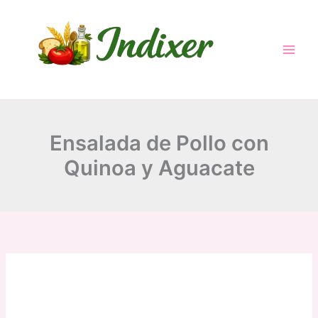
minutes
minutes
minutes
Skip
to
content
Ensalada de Pollo con
Quinoa y Aguacate