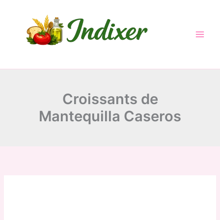
minutes
minutes
hours
Skip
to
content
Croissants de
Mantequilla Caseros