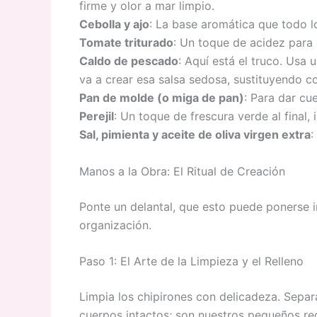
firme y olor a mar limpio.
Cebolla y ajo
: La base aromática que todo l
Tomate triturado
: Un toque de acidez para c
Caldo de pescado
: Aquí está el truco. Usa 
va a crear esa salsa sedosa, sustituyendo 
Pan de molde (o miga de pan)
: Para dar cue
Perejil
: Un toque de frescura verde al final, 
Sal, pimienta y aceite de oliva virgen extra
:
Manos a la Obra: El Ritual de Creación
Ponte un delantal, que esto puede ponerse i
organización.
Paso 1: El Arte de la Limpieza y el Relleno
Limpia los chipirones con delicadeza. Separ
cuerpos intactos; son nuestros pequeños reci