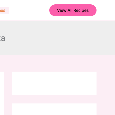
hes
View All Recipes
ta