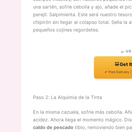
una sartén, sofríe cebolla y ajo, añade el p
perejil. Salpimienta. Este será nuestro tesor
chipirón sin llegar al colapso total. Sella l
pequeños cojines regordetes.
🍳 US
Get I
✔ Free Delivery 
Paso 2: La Alquimia de la Tinta
En la misma cazuela, sofríe más cebolla. Añ
acidez. Ahora llega el momento mágico. Dis
caldo de pescado
tibio, removiendo bien pa