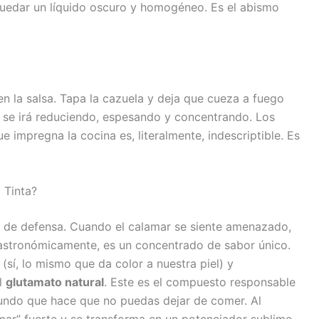
 quedar un líquido oscuro y homogéneo. Es el abismo
.
en la salsa. Tapa la cazuela y deja que cueza a fuego
 se irá reduciendo, espesando y concentrando. Los
e impregna la cocina es, literalmente, indescriptible. Es
 Tinta?
mo de defensa. Cuando el calamar se siente amenazado,
 Gastronómicamente, es un concentrado de sabor único.
sí, lo mismo que da color a nuestra piel) y
l
glutamato natural
. Este es el compuesto responsable
undo que hace que no puedas dejar de comer. Al
a mar” fuerte y se transforma en un potenciador sublime,