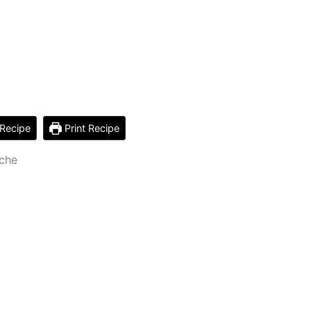
Recipe
Print Recipe
ache