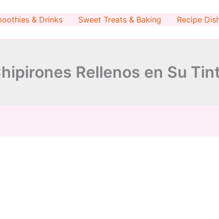
minutes
hour
minutes
oothies & Drinks
Sweet Treats & Baking
Recipe Dis
hipirones Rellenos en Su Tin