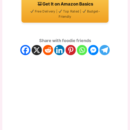
Get It on Amazon Basics
Free Delivery |
Top Rated |
Budget-
Friendly
Share with foodie friends