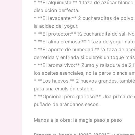
* **El alquimista:** 1 taza de azúcar blanco
disolución perfecta.
* **El levadante:** 2 cucharaditas de polvo 
la acidez del yogur.
* **El protector:** ½ cucharadita de sal. No 
* **El alma cremosa:** 1 taza de yogur natu
* **El aporte de humedad:** ½ taza de acei
derretida y enfriada si quieres un toque más 
* **El aroma vivo:** Zumo y ralladura de 2 l
los aceites esenciales, no la parte blanca a
* **Los huevos:** 2 huevos grandes, tambié
para una emulsión estable.
* **Opcional pero glorioso:** Una pizca de 
puñado de arándanos secos.
Manos a la obra: la magia paso a paso