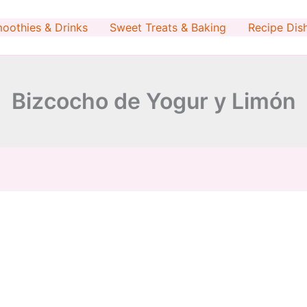
minutes
hour
oothies & Drinks
Sweet Treats & Baking
Recipe Dis
Bizcocho de Yogur y Limón