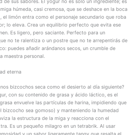
d de sus sabores. El yogur no es solo un ingrediente; es
n miga húmeda, casi cremosa, que se deshace en la boca
, el limón entra como el personaje secundario que roba
r; lo eleva. Crea un equilibrio perfecto que evita ese
n. Es ligero, pero saciante. Perfecto para un
e no te ralentiza o un postre que no te arrepentirás de
co: puedes añadir arándanos secos, un crumble de
ra maestra personal.
dad eterna
nos bizcochos seca como el desierto al día siguiente?
ur, con su contenido de grasa y ácido láctico, es el
grasa envuelve las partículas de harina, impidiendo que
 el bizcocho sea gomoso) y manteniendo la humedad
aviza la estructura de la miga y reacciona con el
tra. Es un pequeño milagro en un tetrabrik. Al usar
emosidad y un sabor ligeramente tangy que resalta el