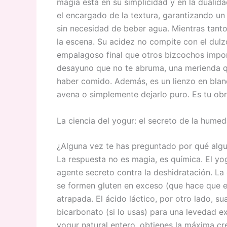
magia está en su simplicidad y en la dualida
el encargado de la textura, garantizando u
sin necesidad de beber agua. Mientras tanto
la escena. Su acidez no compite con el dulzo
empalagoso final que otros bizcochos impone
desayuno que no te abruma, una merienda qu
haber comido. Además, es un lienzo en blan
avena o simplemente dejarlo puro. Es tu ob
La ciencia del yogur: el secreto de la hume
¿Alguna vez te has preguntado por qué algu
La respuesta no es magia, es química. El yog
agente secreto contra la deshidratación. La 
se formen gluten en exceso (que hace que
atrapada. El ácido láctico, por otro lado, su
bicarbonato (si lo usas) para una levedad ex
yogur natural entero, obtienes la máxima cr