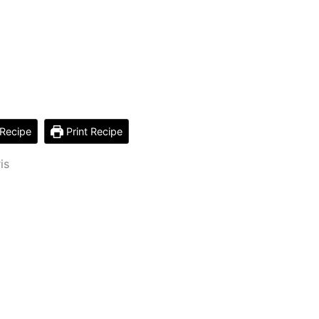
Recipe
Print Recipe
is