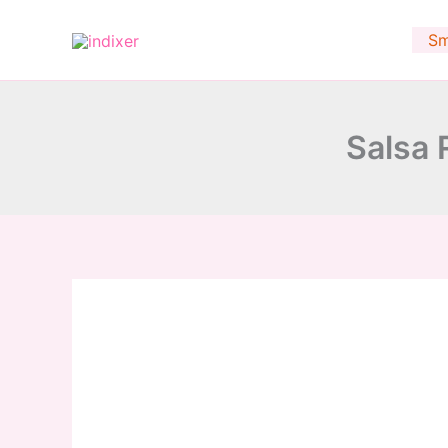
Skip
to
Sm
content
Salsa 