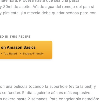
omate ñora. Procesa hasta que sea una pasta
y 80ml de aceite. Añade agua del remojo del pan si
al y pimienta. ¡La mezcla debe quedar sedosa pero con
ED IN THIS RECIPE
t on Amazon Basics
| ✔ Top Rated | ✔ Budget-Friendly
on una película tocando la superficie (evita la piel) y
 se fundan. El día siguiente aún es más explosivo.
en nevera hasta 2 semanas. Para congelar sin natación: