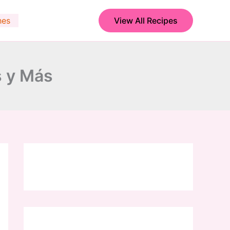
hes
View All Recipes
s y Más