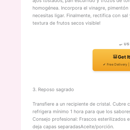
ajos tostados, pan escurrido y trozos de t
homogénea. Incorpora el vinagre, pimentón 
necesitas ligar. Finalmente, rectifica con s
textura de frutos secos visible!
🍳 US
Get I
✔ Free Delivery 
3. Reposo sagrado
Transfiere a un recipiente de cristal. Cubre c
refrigera mínimo 1 hora para que los sabores
Consejo profesional: Frascos esterilizados 
deja capas separadasAceite/porción.