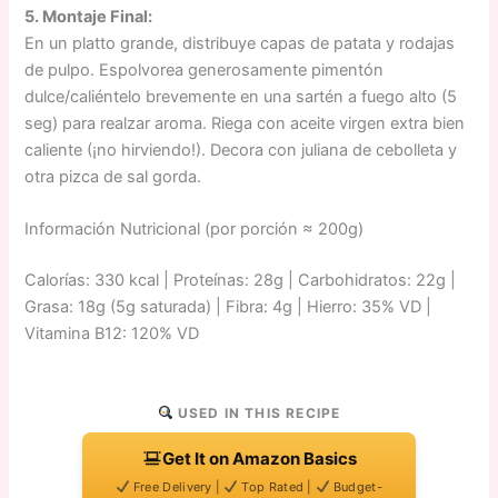
5. Montaje Final:
En un platto grande, distribuye capas de patata y rodajas
de pulpo. Espolvorea generosamente pimentón
dulce/caliéntelo brevemente en una sartén a fuego alto (5
seg) para realzar aroma. Riega con aceite virgen extra bien
caliente (¡no hirviendo!). Decora con juliana de cebolleta y
otra pizca de sal gorda.
Información Nutricional (por porción ≈ 200g)
Calorías: 330 kcal | Proteínas: 28g | Carbohidratos: 22g |
Grasa: 18g (5g saturada) | Fibra: 4g | Hierro: 35% VD |
Vitamina B12: 120% VD
USED IN THIS RECIPE
Get It on Amazon Basics
Free Delivery |
Top Rated |
Budget-