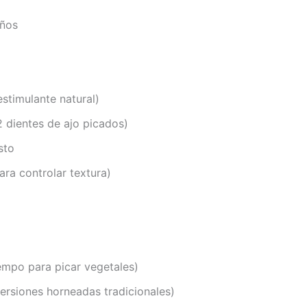
eños
estimulante natural)
2 dientes de ajo picados)
sto
ara controlar textura)
iempo para picar vegetales)
rsiones horneadas tradicionales)