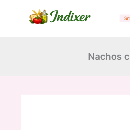
Skip
to
Sm
content
Nachos c