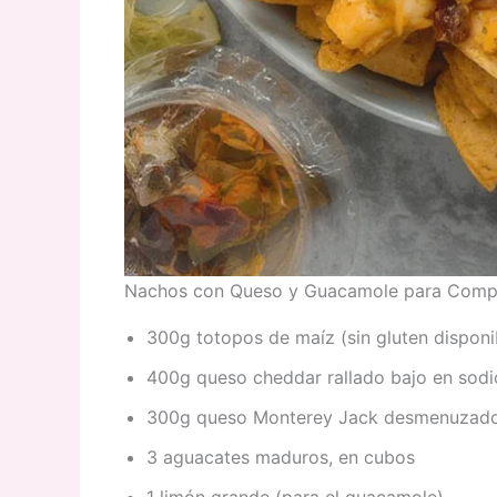
Nachos con Queso y Guacamole para Compar
300g totopos de maíz (sin gluten dispon
400g queso cheddar rallado bajo en sodi
300g queso Monterey Jack desmenuzad
3 aguacates maduros, en cubos
1 limón grande (para el guacamole)