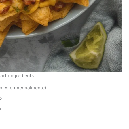
tiringredients
ibles comercialmente)
o
o