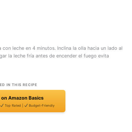
con leche en 4 minutos. Inclina la olla hacia un lado al
ar la leche fría antes de encender el fuego evita
D IN THIS RECIPE
t on Amazon Basics
Top Rated |
Budget-Friendly