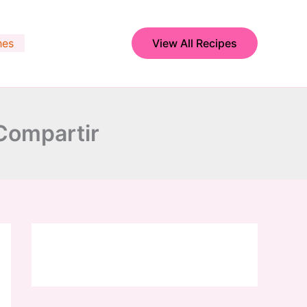
hes
View All Recipes
Compartir