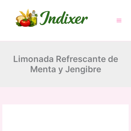
minutes
minutes
Skip
to
content
Limonada Refrescante de
Menta y Jengibre