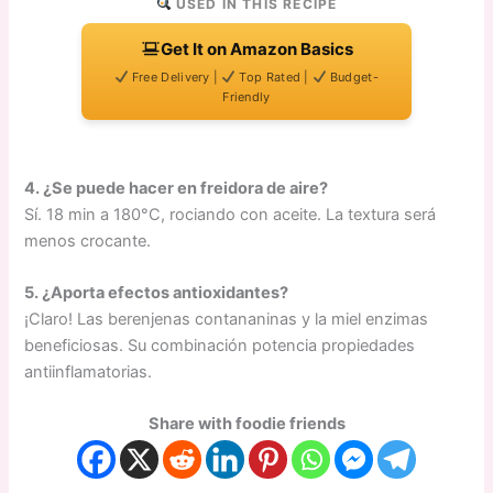
USED IN THIS RECIPE
Get It on Amazon Basics
Free Delivery |
Top Rated |
Budget-
Friendly
4. ¿Se puede hacer en freidora de aire?
Sí. 18 min a 180°C, rociando con aceite. La textura será
menos crocante.
5. ¿Aporta efectos antioxidantes?
¡Claro! Las berenjenas contananinas y la miel enzimas
beneficiosas. Su combinación potencia propiedades
antiinflamatorias.
Share with foodie friends