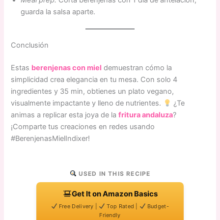
Meal prep:
Corta berenjenas con 1 día de antelación;
guarda la salsa aparte.
Conclusión
Estas
berenjenas con miel
demuestran cómo la
simplicidad crea elegancia en tu mesa. Con solo 4
ingredientes y 35 min, obtienes un plato vegano,
visualmente impactante y lleno de nutrientes.
¿Te
animas a replicar esta joya de la
fritura andaluza
?
¡Comparte tus creaciones en redes usando
#BerenjenasMielIndixer!
USED IN THIS RECIPE
Get It on Amazon Basics
Free Delivery |
Top Rated |
Budget-
Friendly