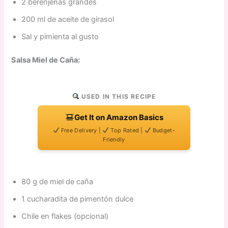
2 berenjenas grandes
200 ml de aceite de girasol
Sal y pimienta al gusto
Salsa Miel de Caña:
USED IN THIS RECIPE
Get It on Amazon Basics
Free Delivery |
Top Rated |
Budget-
Friendly
80 g de miel de caña
1 cucharadita de pimentón dulce
Chile en flakes (opcional)